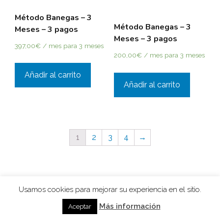
Método Banegas – 3
Método Banegas – 3
Meses – 3 pagos
Meses – 3 pagos
397,00
€
/ mes para 3 meses
200,00
€
/ mes para 3 meses
Añadir al carrito
Añadir al carrito
1
2
3
4
→
Usamos cookies para mejorar su experiencia en el sitio.
Más información
© 2026 Entrenar tu Mente
• Creado con
GeneratePress
Aceptar