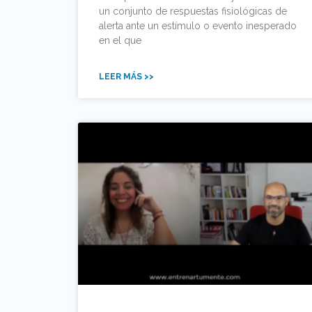
un conjunto de respuestas fisiológicas de
alerta ante un estímulo o evento inesperado
en el que
LEER MÁS >>