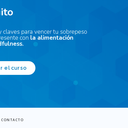
ito
y claves para vencer tu sobrepeso
resente con
la alimentación
dfulness.
r el curso
CONTACTO