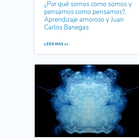
¿Por qué somos como somos y
pensamos como pensamos?,
Aprendizaje amoroso y Juan
Carlos Banegas
LEER MÁS >>