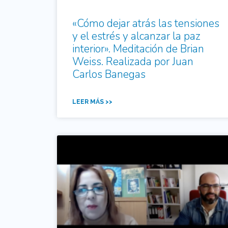
«Cómo dejar atrás las tensiones
y el estrés y alcanzar la paz
interior». Meditación de Brian
Weiss. Realizada por Juan
Carlos Banegas
LEER MÁS >>