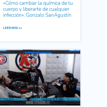
«Cómo cambiar la química de tu
cuerpo y liberarte de cualquier
infección», Gonzalo SanAgustín
LEER MÁS >>