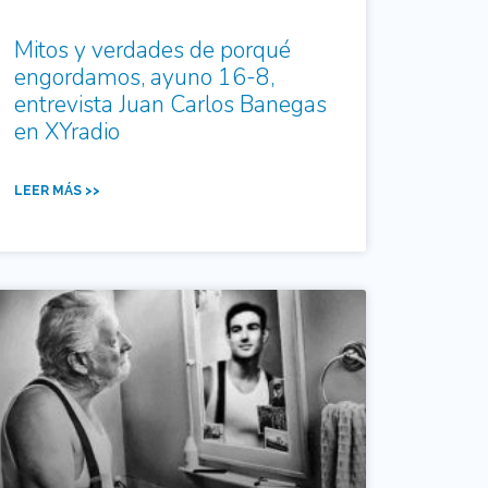
Mitos y verdades de porqué
engordamos, ayuno 16-8,
entrevista Juan Carlos Banegas
en XYradio
LEER MÁS >>