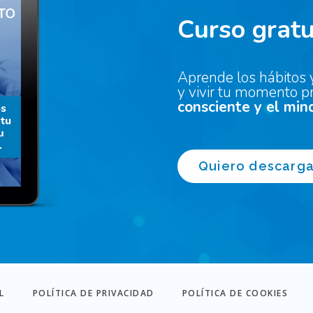
Curso gratu
Aprende los hábitos 
y vivir tu momento p
consciente y el min
Quiero descarga
L
POLÍTICA DE PRIVACIDAD
POLÍTICA DE COOKIES